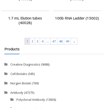
1.7 mL Elution tubes
100b RNA Ladder (15002)
(40028)
1
2
3
4
...
47
48
49
→
Products
Creative Diagnostics
(9686)
Cell Biolabs
(585)
Norgen Biotek
(769)
Antibody
(47375)
Polyclonal Antibody
(13836)