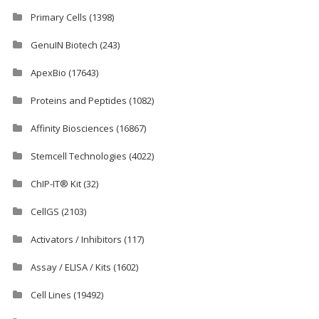
Primary Cells
(1398)
GenuIN Biotech
(243)
ApexBio
(17643)
Proteins and Peptides
(1082)
Affinity Biosciences
(16867)
Stemcell Technologies
(4022)
ChIP-IT® Kit
(32)
CellGS
(2103)
Activators / Inhibitors
(117)
Assay / ELISA / Kits
(1602)
Cell Lines
(19492)