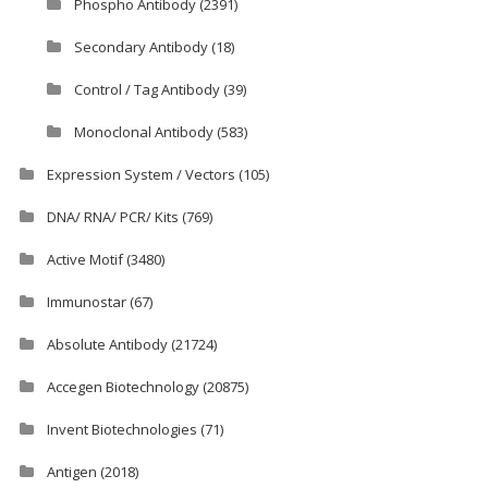
Phospho Antibody
(2391)
Secondary Antibody
(18)
Control / Tag Antibody
(39)
Monoclonal Antibody
(583)
Expression System / Vectors
(105)
DNA/ RNA/ PCR/ Kits
(769)
Active Motif
(3480)
Immunostar
(67)
Absolute Antibody
(21724)
Accegen Biotechnology
(20875)
Invent Biotechnologies
(71)
Antigen
(2018)