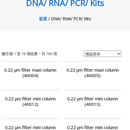
DNA/ RNA/ PCR/ Kits
專
業
首頁
/ DNA/ RNA/ PCR/ Kits
科
學
研
顯示第 1 至 16 項結果，共 769 項
究
供
0.22 µm filter maxi column
0.22 µm filter maxi column
(40004)
(40005)
應
商
0.22 µm filter mini column
0.22 µm filter mini column
卓
(40012)
(40013)
昇
有
限
0.22 µm filter mini column
0.22 µm filter mini column