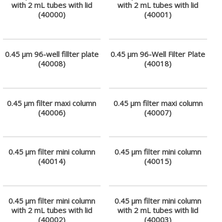
公
with 2 mL tubes with lid
with 2 mL tubes with lid
司
(40000)
(40001)
–
最
專
0.45 µm 96-well fillter plate
0.45 µm 96-Well Filter Plate
(40008)
(40018)
業
科
學
研
0.45 µm filter maxi column
0.45 µm filter maxi column
(40006)
(40007)
究
供
應
商
0.45 µm filter mini column
0.45 µm filter mini column
(40014)
(40015)
0.45 µm filter mini column
0.45 µm filter mini column
with 2 mL tubes with lid
with 2 mL tubes with lid
(40002)
(40003)