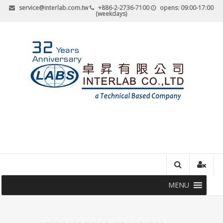
Skip
service@interlab.com.tw
+886-2-2736-7100
opens: 09:00-17:00
(weekdays)
to
content
卓
昇
有
限
公
MENU
司-
最