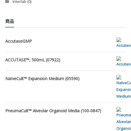
Interlab
(0)
商品
AccutaseGMP
ACCUTASE™, 500mL (07922)
NaïveCult™ Expansion Medium (05590)
PneumaCult™ Alveolar Organoid Media (100-0847)