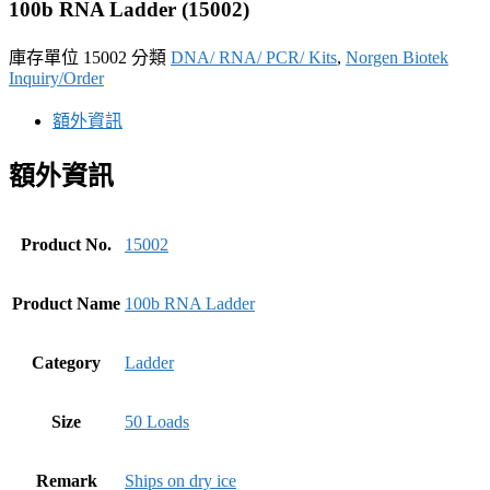
100b RNA Ladder (15002)
庫存單位
15002
分類
DNA/ RNA/ PCR/ Kits
,
Norgen Biotek
Inquiry/Order
額外資訊
額外資訊
Product No.
15002
Product Name
100b RNA Ladder
Category
Ladder
Size
50 Loads
Remark
Ships on dry ice