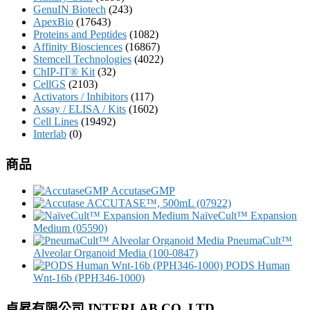
GenuIN Biotech
(243)
ApexBio
(17643)
Proteins and Peptides
(1082)
Affinity Biosciences
(16867)
Stemcell Technologies
(4022)
ChIP-IT® Kit
(32)
CellGS
(2103)
Activators / Inhibitors
(117)
Assay / ELISA / Kits
(1602)
Cell Lines
(19492)
Interlab
(0)
商品
AccutaseGMP
ACCUTASE™, 500mL (07922)
NaïveCult™ Expansion
Medium (05590)
PneumaCult™
Alveolar Organoid Media (100-0847)
PODS Human
Wnt-16b (PPH346-1000)
卓昇有限公司 INTERLAB CO.,LTD.