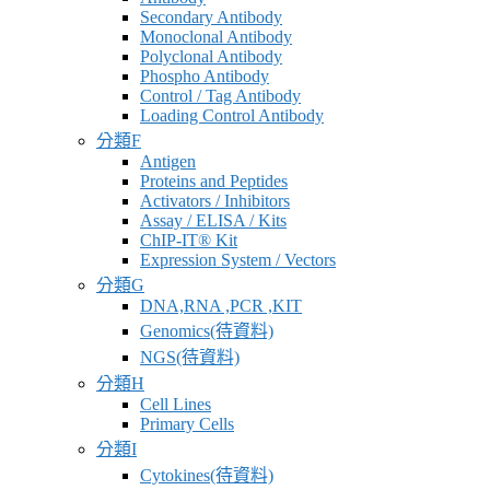
Secondary Antibody
Monoclonal Antibody
Polyclonal Antibody
Phospho Antibody
Control / Tag Antibody
Loading Control Antibody
分類F
Antigen
Proteins and Peptides
Activators / Inhibitors
Assay / ELISA / Kits
ChIP-IT® Kit
Expression System / Vectors
分類G
DNA,RNA ,PCR ,KIT
Genomics(待資料)
NGS(待資料)
分類H
Cell Lines
Primary Cells
分類I
Cytokines(待資料)