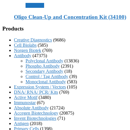
查看內容
Oligo Clean-Up and Concentration Kit (34100)
Products
Creative Diagnostics
(9686)
Cell Biolabs
(585)
Norgen Biotek
(769)
Antibody
(47375)
Polyclonal Antibody
(13836)
Phospho Antibody
(2391)
Secondary Antibody
(18)
Control / Tag Antibody
(39)
Monoclonal Antibody
(583)
Expression System / Vectors
(105)
DNA/ RNA/ PCR/ Kits
(769)
Active Motif
(3480)
Immunostar
(67)
Absolute Antibody
(21724)
Accegen Biotechnology
(20875)
Invent Biotechnologies
(71)
Antigen
(2018)
Primary Cells
(1398)