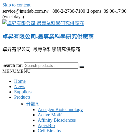
Skip to content
service@interlab.com.tw
+886-2-2736-7100
opens: 09:00-17:00
(weekdays)
卓昇有限公司-最專業科學研究供應商
卓昇有限公司–最專業科學研究供應商
Search for:
MENU
MENU
Home
News
Suppliers
Products
分類A
Accegen Biotechnology
Active Motif
Affinity Biosciences
ApexBio
Cell Biolabs