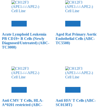
查看內容
查看內容
Acute Lymphoid Leukemia
Aged Rat Primary Aortic
PB CD19+ B Cells (Newly
Endothelial Cells (ABC-
Diagnosed/Untreated) (ABC-
TC5508)
TC3008)
查看內容
查看內容
Anti CMV T Cells, HLA-
Anti HSV T Cells (ABC-
A*0201 restricted (ABC-
SC0138T)