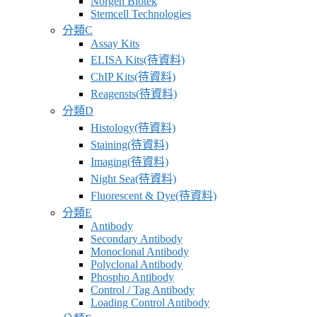
Norgen Biotek
供
Stemcell Technologies
應
分類C
商
Assay Kits
ELISA Kits(待資料)
卓
ChIP Kits(待資料)
昇
Reagensts(待資料)
有
分類D
限
Histology(待資料)
公
Staining(待資料)
司
Imaging(待資料)
–
Night Sea(待資料)
最
Fluorescent & Dye(待資料)
專
分類E
業
Antibody
科
Secondary Antibody
Monoclonal Antibody
學
Polyclonal Antibody
研
Phospho Antibody
究
Control / Tag Antibody
Loading Control Antibody
供