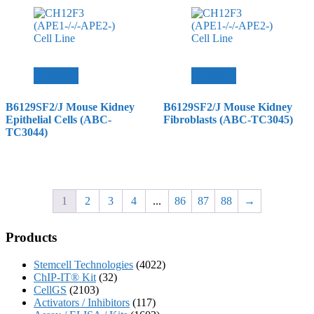
查看內容
查看內容
B6129SF2/J Mouse Kidney
B6129SF2/J Mouse Kidney
Epithelial Cells (ABC-
Fibroblasts (ABC-TC3045)
TC3044)
1
2
3
4
...
86
87
88
→
Products
Stemcell Technologies
(4022)
ChIP-IT® Kit
(32)
CellGS
(2103)
Activators / Inhibitors
(117)