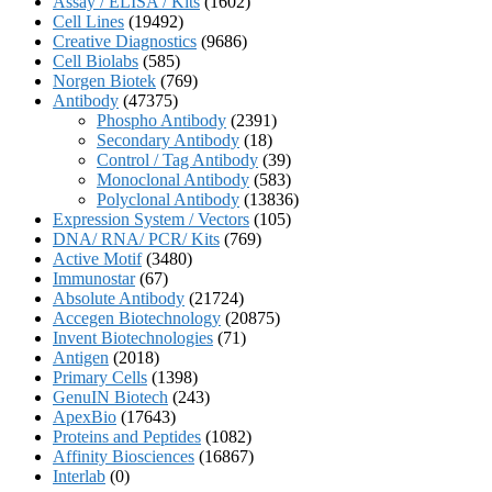
Assay / ELISA / Kits
(1602)
Cell Lines
(19492)
Creative Diagnostics
(9686)
Cell Biolabs
(585)
Norgen Biotek
(769)
Antibody
(47375)
Phospho Antibody
(2391)
Secondary Antibody
(18)
Control / Tag Antibody
(39)
Monoclonal Antibody
(583)
Polyclonal Antibody
(13836)
Expression System / Vectors
(105)
DNA/ RNA/ PCR/ Kits
(769)
Active Motif
(3480)
Immunostar
(67)
Absolute Antibody
(21724)
Accegen Biotechnology
(20875)
Invent Biotechnologies
(71)
Antigen
(2018)
Primary Cells
(1398)
GenuIN Biotech
(243)
ApexBio
(17643)
Proteins and Peptides
(1082)
Affinity Biosciences
(16867)
Interlab
(0)