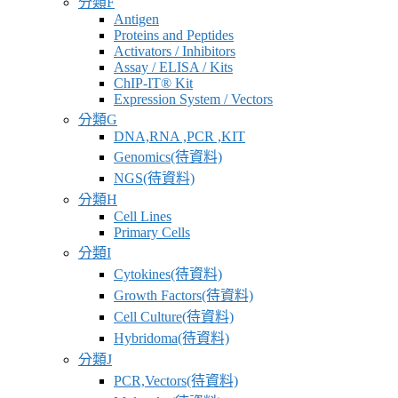
分類F
應
Antigen
商
Proteins and Peptides
Activators / Inhibitors
Assay / ELISA / Kits
ChIP-IT® Kit
Expression System / Vectors
分類G
DNA,RNA ,PCR ,KIT
Genomics(待資料)
NGS(待資料)
分類H
Cell Lines
Primary Cells
分類I
Cytokines(待資料)
Growth Factors(待資料)
Cell Culture(待資料)
Hybridoma(待資料)
分類J
PCR,Vectors(待資料)