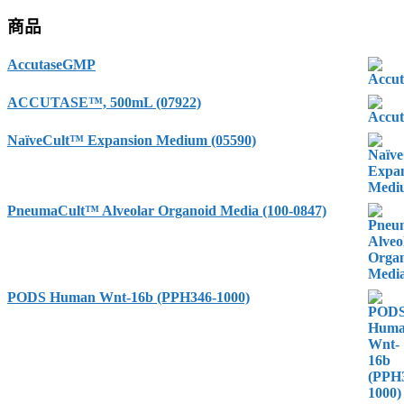
商品
AccutaseGMP
ACCUTASE™, 500mL (07922)
NaïveCult™ Expansion Medium (05590)
PneumaCult™ Alveolar Organoid Media (100-0847)
PODS Human Wnt-16b (PPH346-1000)