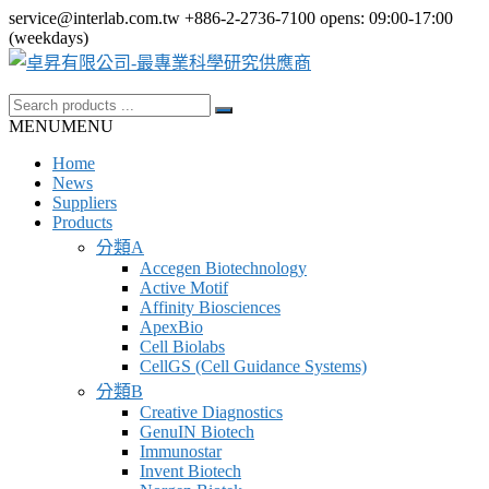
Skip
service@interlab.com.tw
+886-2-2736-7100
opens: 09:00-17:00
to
(weekdays)
content
Search
卓
for:
MENU
MENU
昇
Home
有
News
限
Suppliers
Products
公
分類A
司-
Accegen Biotechnology
最
Active Motif
Affinity Biosciences
專
ApexBio
業
Cell Biolabs
CellGS (Cell Guidance Systems)
科
分類B
學
Creative Diagnostics
GenuIN Biotech
研
Immunostar
究
Invent Biotech