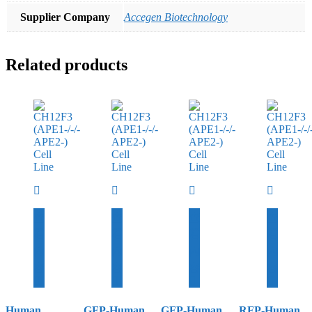
Supplier Company
Accegen Biotechnology
Related products
查
查
查
查
看
看
看
看
內
內
內
內
容
容
容
容
Human
GFP-Human
GFP-Human
RFP-Human