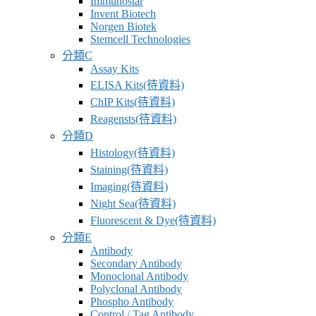
Immunostar
供
Invent Biotech
應
Norgen Biotek
Stemcell Technologies
商
分類C
Assay Kits
卓
ELISA Kits(待資料)
昇
ChIP Kits(待資料)
有
Reagensts(待資料)
限
分類D
公
Histology(待資料)
司
Staining(待資料)
–
最
Imaging(待資料)
專
Night Sea(待資料)
業
Fluorescent & Dye(待資料)
科
分類E
Antibody
學
Secondary Antibody
研
Monoclonal Antibody
究
Polyclonal Antibody
Phospho Antibody
供
Control / Tag Antibody