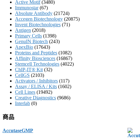
Active Motif
(3480)
Immunostar
(67)
Absolute Antibody
(21724)
Accegen Biotechnology
(20875)
Invent Biotechnologies
(71)
Antigen
(2018)
Primary Cells
(1398)
GenuIN Biotech
(243)
ApexBio
(17643)
Proteins and Peptides
(1082)
Affinity Biosciences
(16867)
Stemcell Technologies
(4022)
ChIP-IT® Kit
(32)
CellGS
(2103)
Activators / Inhibitors
(117)
Assay / ELISA / Kits
(1602)
Cell Lines
(19492)
Creative Diagnostics
(9686)
Interlab
(0)
商品
AccutaseGMP