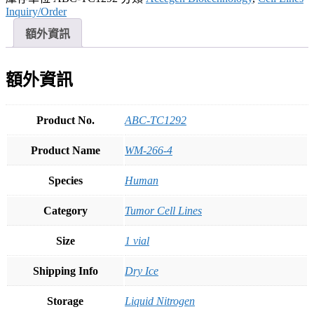
Inquiry/Order
額外資訊
額外資訊
Product No.
ABC-TC1292
Product Name
WM-266-4
Species
Human
Category
Tumor Cell Lines
Size
1 vial
Shipping Info
Dry Ice
Storage
Liquid Nitrogen