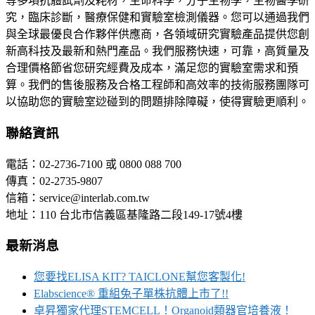
等多項抗體試劑及耗材，生命科學，分子生物學，生物醫學研
究，臨床診斷，醫療保健和實驗室檢測儀器。您可以通過我們
與全球最優良合作夥伴供應商，各領域研究實驗產品提供您創
新高科技及最新和熱門產品。我們服務快速，可靠，高質量及
合理價格節省您研究經費及成本，滿足您的實驗室需求和預
算。我們的售後服務及合格工程師和高效率的技術服務團隊可
以協助您的實驗室逤碰到的問題排除障礙，使得實驗更順利。
聯絡資訊
電話：02-2736-7100 或 0800 088 700
傳真：02-2735-9807
信箱：service@interlab.com.tw
地址：110 台北市信義區基隆路二段149-17號4樓
最新消息
您要找ELISA KIT? TAICLONE幫您客製化!
Elabscience® 重組兔子單株抗體上市了!!
卓昇獨家代理STEMCELL！Organoid類器官培養液！