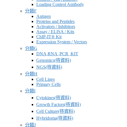
應
Loading Control Antibody
商
分類F
Antigen
Proteins and Peptides
Activators / Inhibitors
Assay / ELISA / Kits
ChIP-IT® Kit
Expression System / Vectors
分類G
DNA,RNA ,PCR ,KIT
Genomics(待資料)
NGS(待資料)
分類H
Cell Lines
Primary Cells
分類I
Cytokines(待資料)
Growth Factors(待資料)
Cell Culture(待資料)
Hybridoma(待資料)
分類J