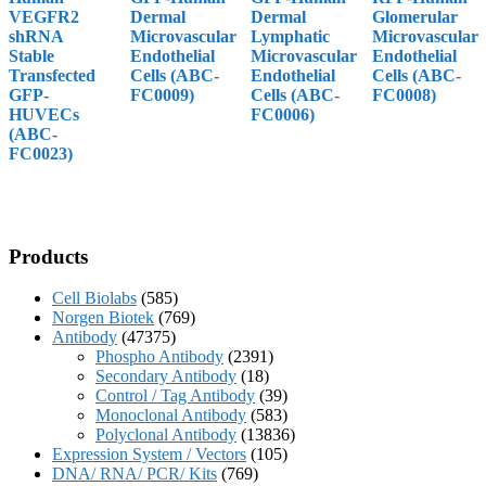
VEGFR2
Dermal
Dermal
Glomerular
shRNA
Microvascular
Lymphatic
Microvascular
Stable
Endothelial
Microvascular
Endothelial
Transfected
Cells (ABC-
Endothelial
Cells (ABC-
GFP-
FC0009)
Cells (ABC-
FC0008)
HUVECs
FC0006)
(ABC-
FC0023)
Products
Cell Biolabs
(585)
Norgen Biotek
(769)
Antibody
(47375)
Phospho Antibody
(2391)
Secondary Antibody
(18)
Control / Tag Antibody
(39)
Monoclonal Antibody
(583)
Polyclonal Antibody
(13836)
Expression System / Vectors
(105)
DNA/ RNA/ PCR/ Kits
(769)