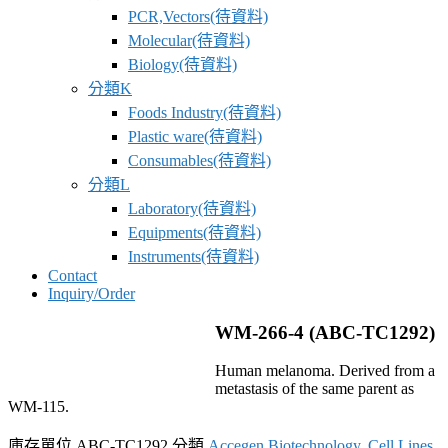
PCR,Vectors(待資料)
Molecular(待資料)
Biology(待資料)
分類K
Foods Industry(待資料)
Plastic ware(待資料)
Consumables(待資料)
分類L
Laboratory(待資料)
Equipments(待資料)
Instruments(待資料)
Contact
Inquiry/Order
WM-266-4 (ABC-TC1292)
Human melanoma. Derived from a
metastasis of the same parent as
WM-115.
庫存單位
ABC-TC1292
分類
Accegen Biotechnology
,
Cell Lines