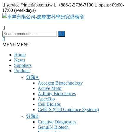
Skip
service@interlab.com.tw
+886-2-2736-7100
opens: 09:00-
to
17:00 (weekdays)
content
卓
Search
昇
for:
MENU
MENU
有
限
Home
News
公
Suppliers
司-
Products
最
分類A
Accegen Biotechnology
專
Active Motif
業
Affinity Biosciences
ApexBio
科
Cell Biolabs
學
CellGS (Cell Guidance Systems)
分類B
研
Creative Diagnostics
究
GenuIN Biotech