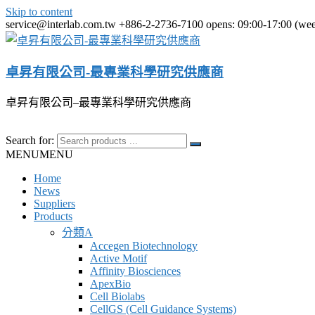
Skip to content
service@interlab.com.tw
+886-2-2736-7100
opens: 09:00-17:00 (we
卓昇有限公司-最專業科學研究供應商
卓昇有限公司–最專業科學研究供應商
Search for:
MENU
MENU
Home
News
Suppliers
Products
分類A
Accegen Biotechnology
Active Motif
Affinity Biosciences
ApexBio
Cell Biolabs
CellGS (Cell Guidance Systems)