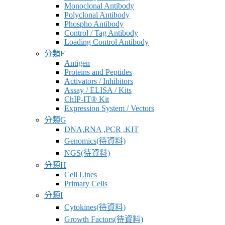
Monoclonal Antibody
Polyclonal Antibody
Phospho Antibody
Control / Tag Antibody
Loading Control Antibody
分類F
Antigen
Proteins and Peptides
Activators / Inhibitors
Assay / ELISA / Kits
ChIP-IT® Kit
Expression System / Vectors
分類G
DNA,RNA ,PCR ,KIT
Genomics(待資料)
NGS(待資料)
分類H
Cell Lines
Primary Cells
分類I
Cytokines(待資料)
Growth Factors(待資料)