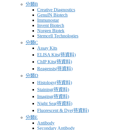
分類B
Creative Diagnostics
GenuIN Biotech
Immunostar
Invent Biotech
Norgen Biotek
Stemcell Technologies
分類C
Assay Kits
ELISA Kits(待資料)
ChIP Kits(待資料)
Reagensts(待資料)
分類D
Histology(待資料)
Staining(待資料)
Imaging(待資料)
Night Sea(待資料)
Fluorescent & Dye(待資料)
分類E
Antibody
Secondary Antibody