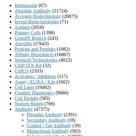
Immunostar
(67)
Absolute Antibody
(21724)
Accegen Biotechnology
(20875)
Invent Biotechnologies
(71)
Antigen
(2018)
Primary Cells
(1398)
GenuIN Biotech
(243)
ApexBio
(17643)
Proteins and Peptides
(1082)
Affinity Biosciences
(16867)
Stemcell Technologies
(4022)
ChIP-IT® Kit
(32)
CellGS
(2103)
Activators / Inhibitors
(117)
Assay / ELISA / Kits
(1602)
Cell Lines
(19492)
Creative Diagnostics
(9686)
Cell Biolabs
(585)
Norgen Biotek
(769)
Antibody
(47375)
Phospho Antibody
(2391)
Secondary Antibody
(18)
Control / Tag Antibody
(39)
Monoclonal Antibody
(583)