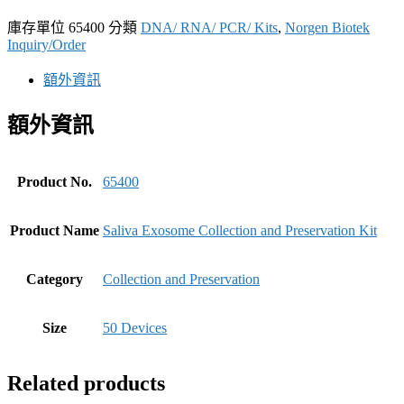
庫存單位
65400
分類
DNA/ RNA/ PCR/ Kits
,
Norgen Biotek
Inquiry/Order
額外資訊
額外資訊
Product No.
65400
Product Name
Saliva Exosome Collection and Preservation Kit
Category
Collection and Preservation
Size
50 Devices
Related products