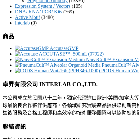
Polyclonal Antibody
(13836)
Expression System / Vectors
(105)
DNA/ RNA/ PCR/ Kits
(769)
Active Motif
(3480)
Interlab
(0)
商品
AccutaseGMP
ACCUTASE™, 500mL (07922)
NaïveCult™ Expansion M
PneumaCult™ Alve
PODS Human Wnt-
卓昇有限公司 INTERLAB CO.,LTD.
本公司成立於民國八十二年，獨家代理進口歐洲/美國/加拿大
球最優良合作夥伴供應商，各領域研究實驗產品提供您創新高
售後服務及合格工程師和高效率的技術服務團隊可以協助您的
聯絡資訊