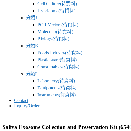
Cell Culture(待資料)
Hybridoma(待資料)
分類J
PCR,Vectors(待資料)
Molecular(待資料)
Biology(待資料)
分類K
Foods Industry(待資料)
Plastic ware(待資料)
Consumables(待資料)
分類L
Laboratory(待資料)
Equipments(待資料)
Instruments(待資料)
Contact
Inquiry/Order
Saliva Exosome Collection and Preservation Kit (654