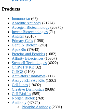
Products
Immunostar
(67)
Absolute Antibody
(21724)
Accegen Biotechnology
(20875)
Invent Biotechnologies
(71)
Antigen
(2018)
Primary Cells
(1398)
GenuIN Biotech
(243)
ApexBio
(17643)
Proteins and Peptides
(1082)
Affinity Biosciences
(16867)
Stemcell Technologies
(4022)
ChIP-IT® Kit
(32)
CellGS
(2103)
Activators / Inhibitors
(117)
Assay / ELISA / Kits
(1602)
Cell Lines
(19492)
Creative Diagnostics
(9686)
Cell Biolabs
(585)
Norgen Biotek
(769)
Antibody
(47375)
Phospho Antibody
(2391)