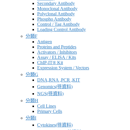
Secondary Antibody
Monoclonal Antibody
Polyclonal Antibody
Phospho Antibody
Control / Tag Antibody
Loading Control Antibody
分類F
Antigen
Proteins and Peptides
Activators / Inhibitors
Assay / ELISA / Kits
ChIP-IT® Kit
Expression System / Vectors
分類G
DNA,RNA ,PCR ,KIT
Genomics(待資料)
NGS(待資料)
分類H
Cell Lines
Primary Cells
分類I
Cytokines(待資料)