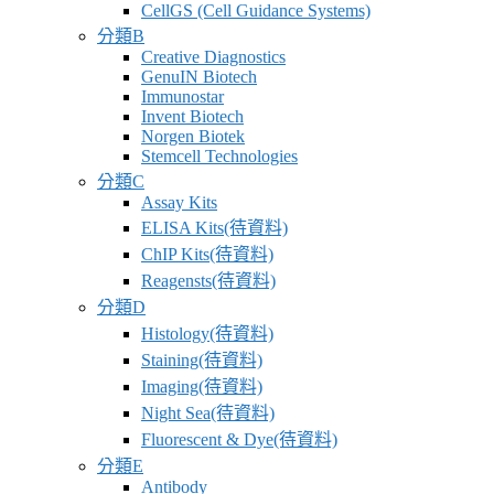
CellGS (Cell Guidance Systems)
分類B
Creative Diagnostics
GenuIN Biotech
Immunostar
Invent Biotech
Norgen Biotek
Stemcell Technologies
分類C
Assay Kits
ELISA Kits(待資料)
ChIP Kits(待資料)
Reagensts(待資料)
分類D
Histology(待資料)
Staining(待資料)
Imaging(待資料)
Night Sea(待資料)
Fluorescent & Dye(待資料)
分類E
Antibody