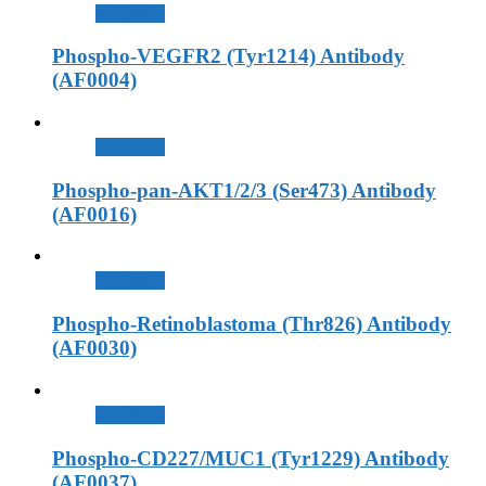
查看內容
Phospho-VEGFR2 (Tyr1214) Antibody
(AF0004)
查看內容
Phospho-pan-AKT1/2/3 (Ser473) Antibody
(AF0016)
查看內容
Phospho-Retinoblastoma (Thr826) Antibody
(AF0030)
查看內容
Phospho-CD227/MUC1 (Tyr1229) Antibody
(AF0037)