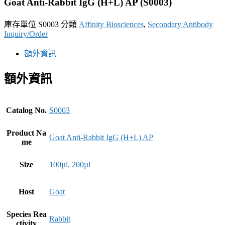
Goat Anti-Rabbit IgG (H+L) AP (S0003)
庫存單位
S0003
分類
Affinity Biosciences
,
Secondary Antibody
Inquiry/Order
額外資訊
額外資訊
Catalog No.
S0003
Product Na
Goat Anti-Rabbit IgG (H+L) AP
me
Size
100µl, 200µl
Host
Goat
Species Rea
Rabbit
ctivity