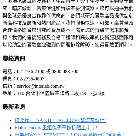
等多項抗體試劑及耗材，生命科學，分子生物學，生物醫學研
究，臨床診斷，醫療保健和實驗室檢測儀器。您可以通過我們
與全球最優良合作夥伴供應商，各領域研究實驗產品提供您創
新高科技及最新和熱門產品。我們服務快速，可靠，高質量及
合理價格節省您研究經費及成本，滿足您的實驗室需求和預
算。我們的售後服務及合格工程師和高效率的技術服務團隊可
以協助您的實驗室逤碰到的問題排除障礙，使得實驗更順利。
聯絡資訊
電話：02-2736-7100 或 0800 088 700
傳真：02-2735-9807
信箱：service@interlab.com.tw
地址：110 台北市信義區基隆路二段149-17號4樓
最新消息
您要找ELISA KIT? TAICLONE幫您客製化!
Elabscience® 重組兔子單株抗體上市了!!
卓昇獨家代理STEMCELL！Organoid類器官培養液！