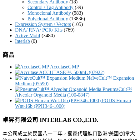
Secondary Antibody
(18)
Control / Tag Antibody
(39)
Monoclonal Antibody
(583)
Polyclonal Antibody
(13836)
Expression System / Vectors
(105)
DNA/ RNA/ PCR/ Kits
(769)
Active Motif
(3480)
Interlab
(0)
商品
AccutaseGMP
ACCUTASE™, 500mL (07922)
NaïveCult™ Expansion
Medium (05590)
PneumaCult™
Alveolar Organoid Media (100-0847)
PODS Human
Wnt-16b (PPH346-1000)
卓昇有限公司 INTERLAB CO.,LTD.
本公司成立於民國八十二年，獨家代理進口歐洲/美國/加拿大