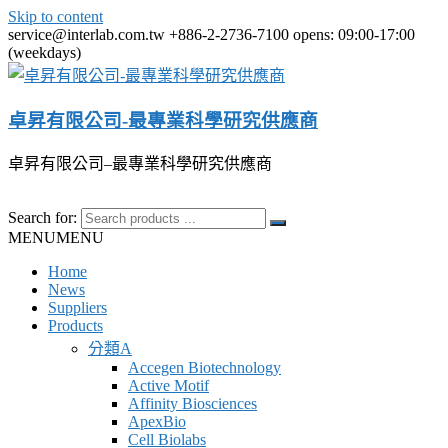
Skip to content
service@interlab.com.tw
+886-2-2736-7100
opens: 09:00-17:00
(weekdays)
卓昇有限公司-最專業科學研究供應商
卓昇有限公司–最專業科學研究供應商
Search for:
MENU
MENU
Home
News
Suppliers
Products
分類A
Accegen Biotechnology
Active Motif
Affinity Biosciences
ApexBio
Cell Biolabs