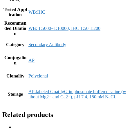
Tested Appl
WB;IHC
ication
Recommen
ded Dilutio
WB: 1:5000~1:10000, IHC 1:50-1:200
n
Category
Secondary Antibody
Conjugatio
AP
n
Clonality
Polyclonal
AP-labeled Goat IgG in phosphate buffered saline (w
Storage
ithout Mg2+ and Ca2+), pH 7.4, 150mM NaCl.
Related products