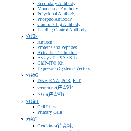
Secondary Antibody
Monoclonal Antibody
Polyclonal Antibody
Phospho Antibody
Control / Tag Antibody
Loading Control Antibody
分類F
Antigen
Proteins and Peptides
Activators / Inhibitors
Assay / ELISA / Kits
ChIP-IT® Kit
Expression System / Vectors
分類G
DNA,RNA ,PCR ,KIT
Genomics(待資料)
NGS(待資料)
分類H
Cell Lines
Primary Cells
分類I
Cytokines(待資料)