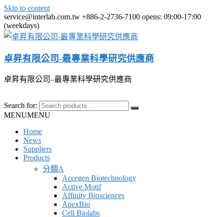
Skip to content
service@interlab.com.tw
+886-2-2736-7100
opens: 09:00-17:00
(weekdays)
卓昇有限公司-最專業科學研究供應商
卓昇有限公司–最專業科學研究供應商
Search for:
MENU
MENU
Home
News
Suppliers
Products
分類A
Accegen Biotechnology
Active Motif
Affinity Biosciences
ApexBio
Cell Biolabs