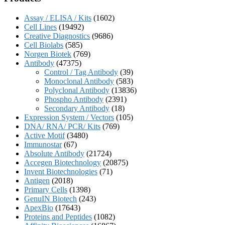
Assay / ELISA / Kits
(1602)
Cell Lines
(19492)
Creative Diagnostics
(9686)
Cell Biolabs
(585)
Norgen Biotek
(769)
Antibody
(47375)
Control / Tag Antibody
(39)
Monoclonal Antibody
(583)
Polyclonal Antibody
(13836)
Phospho Antibody
(2391)
Secondary Antibody
(18)
Expression System / Vectors
(105)
DNA/ RNA/ PCR/ Kits
(769)
Active Motif
(3480)
Immunostar
(67)
Absolute Antibody
(21724)
Accegen Biotechnology
(20875)
Invent Biotechnologies
(71)
Antigen
(2018)
Primary Cells
(1398)
GenuIN Biotech
(243)
ApexBio
(17643)
Proteins and Peptides
(1082)