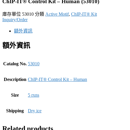
ChIP-IT® Control Kit – Human (53010)
庫存單位
53010
分類
Active Motif
,
ChIP-IT® Kit
Inquiry/Order
額外資訊
額外資訊
Catalog No.
53010
Description
ChIP-IT® Control Kit – Human
Size
5 rxns
Shipping
Dry ice
Related products