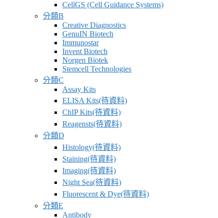
CellGS (Cell Guidance Systems)
分類B
Creative Diagnostics
GenuIN Biotech
Immunostar
Invent Biotech
Norgen Biotek
Stemcell Technologies
分類C
Assay Kits
ELISA Kits(待資料)
ChIP Kits(待資料)
Reagensts(待資料)
分類D
Histology(待資料)
Staining(待資料)
Imaging(待資料)
Night Sea(待資料)
Fluorescent & Dye(待資料)
分類E
Antibody