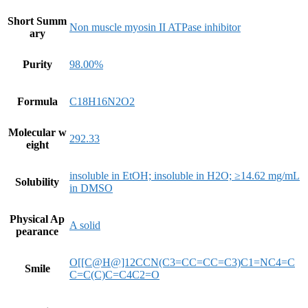
Short Summ
Non muscle myosin II ATPase inhibitor
ary
Purity
98.00%
Formula
C18H16N2O2
Molecular w
292.33
eight
insoluble in EtOH; insoluble in H2O; ≥14.62 mg/mL
Solubility
in DMSO
Physical Ap
A solid
pearance
O[[C@H@]12CCN(C3=CC=CC=C3)C1=NC4=C
Smile
C=C(C)C=C4C2=O