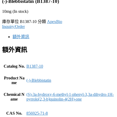
(-)-Blebbistatin (B1387-10)
10mg (In stock)
庫存單位
B1387-10
分類
ApexBio
Inquiry/Order
額外資訊
額外資訊
Catalog No.
B1387-10
Product Na
(-)-Blebbistatin
me
Chemical N
(S)-3a-hydroxy-6-methyl-1-phenyl-3,3a-dihydro-1H-
ame
pyrrolo[2,3-b]quinolin-4(2H)-one
CAS No.
856925-71-8