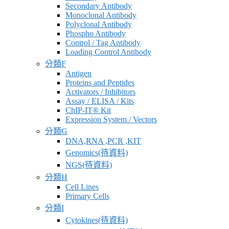
Secondary Antibody
Monoclonal Antibody
Polyclonal Antibody
Phospho Antibody
Control / Tag Antibody
Loading Control Antibody
分類F
Antigen
Proteins and Peptides
Activators / Inhibitors
Assay / ELISA / Kits
ChIP-IT® Kit
Expression System / Vectors
分類G
DNA,RNA ,PCR ,KIT
Genomics(待資料)
NGS(待資料)
分類H
Cell Lines
Primary Cells
分類I
Cytokines(待資料)