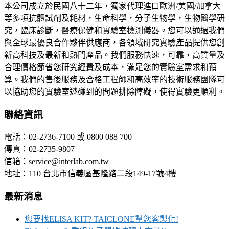
本公司成立於民國八十二年，獨家代理進口歐洲/美國/加拿大
等多項抗體試劑及耗材，生命科學，分子生物學，生物醫學研
究，臨床診斷，醫療保健和實驗室檢測儀器。您可以通過我們
與全球最優良合作夥伴供應商，各領域研究實驗產品提供您創
新高科技及最新和熱門產品。我們服務快速，可靠，高質量及
合理價格節省您研究經費及成本，滿足您的實驗室需求和預
算。我們的售後服務及合格工程師和高效率的技術服務團隊可
以協助您的實驗室逤碰到的問題排除障礙，使得實驗更順利。
聯絡資訊
電話：02-2736-7100 或 0800 088 700
傳真：02-2735-9807
信箱：service@interlab.com.tw
地址：110 台北市信義區基隆路二段149-17號4樓
最新消息
您要找ELISA KIT? TAICLONE幫您客製化!