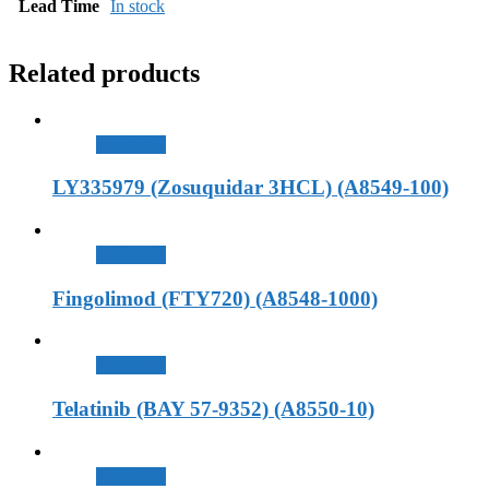
Lead Time
In stock
Related products
查看內容
LY335979 (Zosuquidar 3HCL) (A8549-100)
查看內容
Fingolimod (FTY720) (A8548-1000)
查看內容
Telatinib (BAY 57-9352) (A8550-10)
查看內容