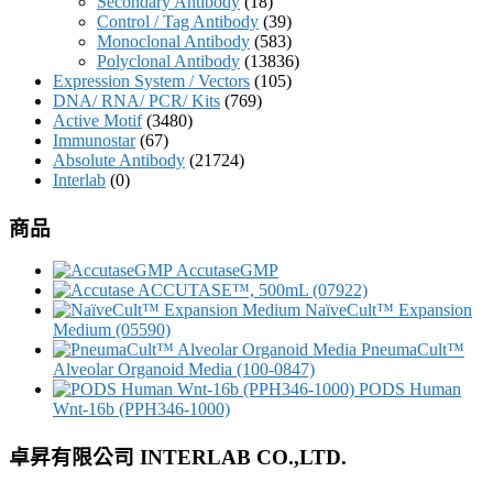
Secondary Antibody
(18)
Control / Tag Antibody
(39)
Monoclonal Antibody
(583)
Polyclonal Antibody
(13836)
Expression System / Vectors
(105)
DNA/ RNA/ PCR/ Kits
(769)
Active Motif
(3480)
Immunostar
(67)
Absolute Antibody
(21724)
Interlab
(0)
商品
AccutaseGMP
ACCUTASE™, 500mL (07922)
NaïveCult™ Expansion
Medium (05590)
PneumaCult™
Alveolar Organoid Media (100-0847)
PODS Human
Wnt-16b (PPH346-1000)
卓昇有限公司 INTERLAB CO.,LTD.