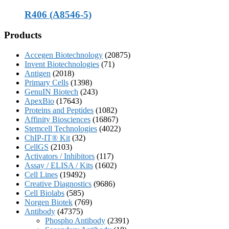
R406 (A8546-5)
Products
Accegen Biotechnology
(20875)
Invent Biotechnologies
(71)
Antigen
(2018)
Primary Cells
(1398)
GenuIN Biotech
(243)
ApexBio
(17643)
Proteins and Peptides
(1082)
Affinity Biosciences
(16867)
Stemcell Technologies
(4022)
ChIP-IT® Kit
(32)
CellGS
(2103)
Activators / Inhibitors
(117)
Assay / ELISA / Kits
(1602)
Cell Lines
(19492)
Creative Diagnostics
(9686)
Cell Biolabs
(585)
Norgen Biotek
(769)
Antibody
(47375)
Phospho Antibody
(2391)