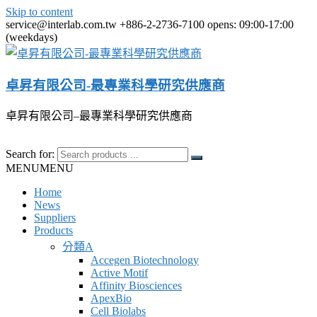
Skip to content
service@interlab.com.tw
+886-2-2736-7100
opens: 09:00-17:00
(weekdays)
卓昇有限公司-最專業科學研究供應商
卓昇有限公司–最專業科學研究供應商
Search for:
MENU
MENU
Home
News
Suppliers
Products
分類A
Accegen Biotechnology
Active Motif
Affinity Biosciences
ApexBio
Cell Biolabs