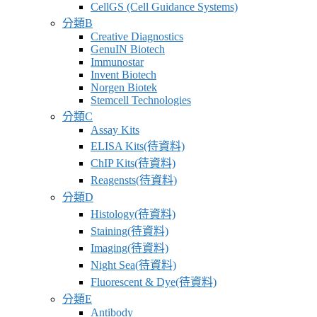
CellGS (Cell Guidance Systems)
分類B
Creative Diagnostics
GenuIN Biotech
Immunostar
Invent Biotech
Norgen Biotek
Stemcell Technologies
分類C
Assay Kits
ELISA Kits(待資料)
ChIP Kits(待資料)
Reagensts(待資料)
分類D
Histology(待資料)
Staining(待資料)
Imaging(待資料)
Night Sea(待資料)
Fluorescent & Dye(待資料)
分類E
Antibody