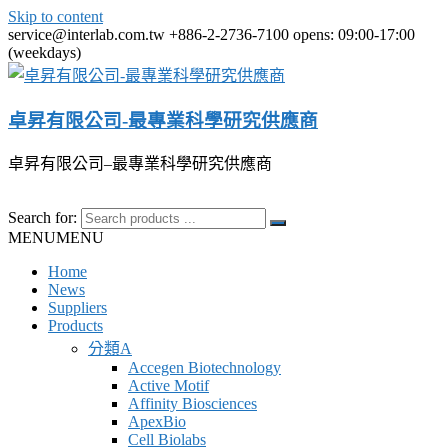
Skip to content
service@interlab.com.tw
+886-2-2736-7100
opens: 09:00-17:00
(weekdays)
卓昇有限公司-最專業科學研究供應商
卓昇有限公司–最專業科學研究供應商
Search for:
MENU
MENU
Home
News
Suppliers
Products
分類A
Accegen Biotechnology
Active Motif
Affinity Biosciences
ApexBio
Cell Biolabs