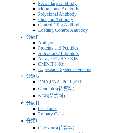
Secondary Antibody
Monoclonal Antibody
Polyclonal Antibody
Phospho Antibody
Control / Tag Antibody
Loading Control Antibody
分類F
Antigen
Proteins and Peptides
Activators / Inhibitors
Assay / ELISA / Kits
ChIP-IT® Kit
Expression System / Vectors
分類G
DNA,RNA ,PCR ,KIT
Genomics(待資料)
NGS(待資料)
分類H
Cell Lines
Primary Cells
分類I
Cytokines(待資料)