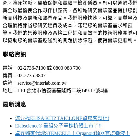
究，臨床診斷，醫療保健和實驗室檢測儀器。您可以通過我們
與全球最優良合作夥伴供應商，各領域研究實驗產品提供您創
新高科技及最新和熱門產品。我們服務快速，可靠，高質量及
合理價格節省您研究經費及成本，滿足您的實驗室需求和預
算。我們的售後服務及合格工程師和高效率的技術服務團隊可
以協助您的實驗室逤碰到的問題排除障礙，使得實驗更順利。
聯絡資訊
電話：02-2736-7100 或 0800 088 700
傳真：02-2735-9807
信箱：service@interlab.com.tw
地址：110 台北市信義區基隆路二段149-17號4樓
最新消息
您要找ELISA KIT? TAICLONE幫您客製化!
Elabscience® 重組兔子單株抗體上市了!!
卓昇獨家代理STEMCELL！Organoid類器官培養液！