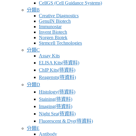
CellGS (Cell Guidance Systems)
分類B
Creative Diagnostics
GenuIN Biotech
Immunostar
Invent Biotech
Norgen Biotek
Stemcell Technologies
分類C
Assay Kits
ELISA Kits(待資料)
ChIP Kits(待資料)
Reagensts(待資料)
分類D
Histology(待資料)
Staining(待資料)
Imaging(待資料)
Night Sea(待資料)
Fluorescent & Dye(待資料)
分類E
Antibody