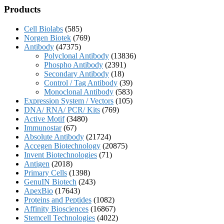
Products
Cell Biolabs
(585)
Norgen Biotek
(769)
Antibody
(47375)
Polyclonal Antibody
(13836)
Phospho Antibody
(2391)
Secondary Antibody
(18)
Control / Tag Antibody
(39)
Monoclonal Antibody
(583)
Expression System / Vectors
(105)
DNA/ RNA/ PCR/ Kits
(769)
Active Motif
(3480)
Immunostar
(67)
Absolute Antibody
(21724)
Accegen Biotechnology
(20875)
Invent Biotechnologies
(71)
Antigen
(2018)
Primary Cells
(1398)
GenuIN Biotech
(243)
ApexBio
(17643)
Proteins and Peptides
(1082)
Affinity Biosciences
(16867)
Stemcell Technologies
(4022)