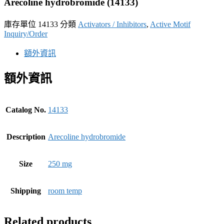
Arecoline hydrobromide (14133)
庫存單位
14133
分類
Activators / Inhibitors
,
Active Motif
Inquiry/Order
額外資訊
額外資訊
Catalog No.
14133
Description
Arecoline hydrobromide
Size
250 mg
Shipping
room temp
Related products