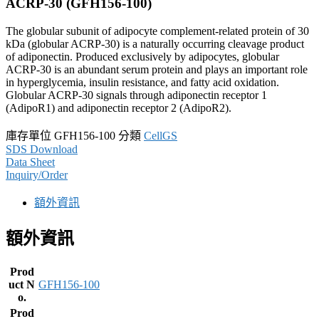
ACRP-30 (GFH156-100)
The globular subunit of adipocyte complement-related protein of 30
kDa (globular ACRP-30) is a naturally occurring cleavage product
of adiponectin. Produced exclusively by adipocytes, globular
ACRP-30 is an abundant serum protein and plays an important role
in hyperglycemia, insulin resistance, and fatty acid oxidation.
Globular ACRP-30 signals through adiponectin receptor 1
(AdipoR1) and adiponectin receptor 2 (AdipoR2).
庫存單位
GFH156-100
分類
CellGS
SDS Download
Data Sheet
Inquiry/Order
額外資訊
額外資訊
Prod
uct N
GFH156-100
o.
Prod