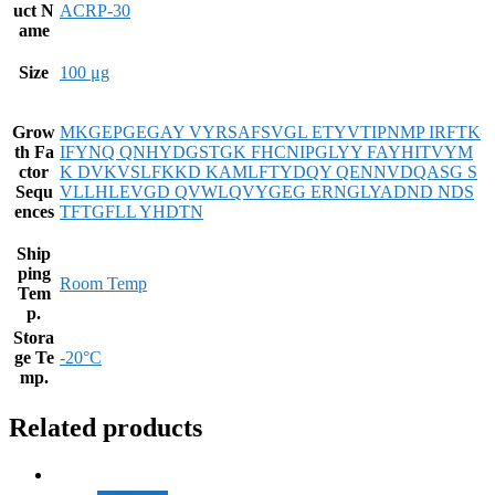
uct N
ACRP-30
ame
Size
100 μg
Grow
MKGEPGEGAY VYRSAFSVGL ETYVTIPNMP IRFTK
th Fa
IFYNQ QNHYDGSTGK FHCNIPGLYY FAYHITVYM
ctor
K DVKVSLFKKD KAMLFTYDQY QENNVDQASG S
Sequ
VLLHLEVGD QVWLQVYGEG ERNGLYADND NDS
ences
TFTGFLL YHDTN
Ship
ping
Room Temp
Tem
p.
Stora
ge Te
-20°C
mp.
Related products