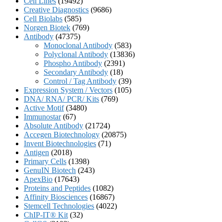
Cell Lines
(19492)
Creative Diagnostics
(9686)
Cell Biolabs
(585)
Norgen Biotek
(769)
Antibody
(47375)
Monoclonal Antibody
(583)
Polyclonal Antibody
(13836)
Phospho Antibody
(2391)
Secondary Antibody
(18)
Control / Tag Antibody
(39)
Expression System / Vectors
(105)
DNA/ RNA/ PCR/ Kits
(769)
Active Motif
(3480)
Immunostar
(67)
Absolute Antibody
(21724)
Accegen Biotechnology
(20875)
Invent Biotechnologies
(71)
Antigen
(2018)
Primary Cells
(1398)
GenuIN Biotech
(243)
ApexBio
(17643)
Proteins and Peptides
(1082)
Affinity Biosciences
(16867)
Stemcell Technologies
(4022)
ChIP-IT® Kit
(32)