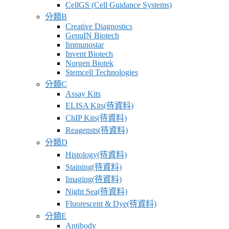
CellGS (Cell Guidance Systems)
分類B
Creative Diagnostics
GenuIN Biotech
Immunostar
Invent Biotech
Norgen Biotek
Stemcell Technologies
分類C
Assay Kits
ELISA Kits(待資料)
ChIP Kits(待資料)
Reagensts(待資料)
分類D
Histology(待資料)
Staining(待資料)
Imaging(待資料)
Night Sea(待資料)
Fluorescent & Dye(待資料)
分類E
Antibody