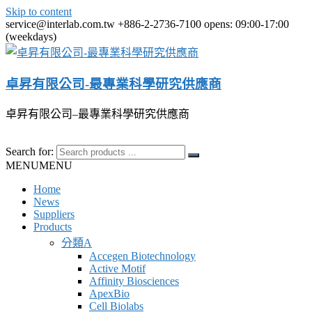
Skip to content
service@interlab.com.tw
+886-2-2736-7100
opens: 09:00-17:00
(weekdays)
卓昇有限公司-最專業科學研究供應商
卓昇有限公司–最專業科學研究供應商
Search for:
MENU
MENU
Home
News
Suppliers
Products
分類A
Accegen Biotechnology
Active Motif
Affinity Biosciences
ApexBio
Cell Biolabs