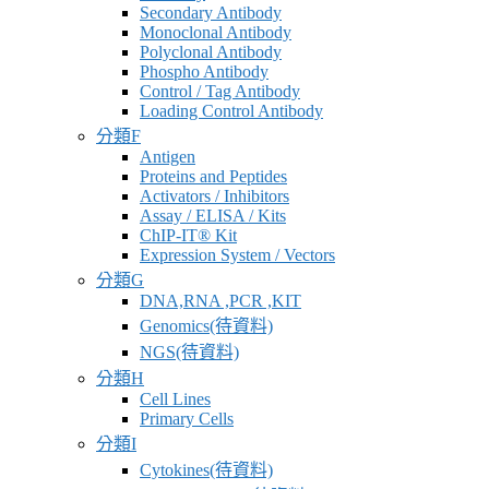
Secondary Antibody
Monoclonal Antibody
Polyclonal Antibody
Phospho Antibody
Control / Tag Antibody
Loading Control Antibody
分類F
Antigen
Proteins and Peptides
Activators / Inhibitors
Assay / ELISA / Kits
ChIP-IT® Kit
Expression System / Vectors
分類G
DNA,RNA ,PCR ,KIT
Genomics(待資料)
NGS(待資料)
分類H
Cell Lines
Primary Cells
分類I
Cytokines(待資料)