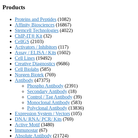
Products
Proteins and Peptides
(1082)
Affinity Biosciences
(16867)
Stemcell Technologies
(4022)
ChIP-IT® Kit
(32)
CellGS
(2103)
Activators / Inhibitors
(117)
Assay / ELISA / Kits
(1602)
Cell Lines
(19492)
Creative Diagnostics
(9686)
Cell Biolabs
(585)
Norgen Biotek
(769)
Antibody
(47375)
Phospho Antibody
(2391)
Secondary Antibody
(18)
Control / Tag Antibody
(39)
Monoclonal Antibody
(583)
Polyclonal Antibody
(13836)
Expression System / Vectors
(105)
DNA/ RNA/ PCR/ Kits
(769)
Active Motif
(3480)
Immunostar
(67)
Absolute Antibody
(21724)