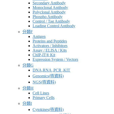
Secondary Antibody
Monoclonal Antibody
Polyclonal Antibody
Phospho Antibody
Control / Tag Antibody
Loading Control Antibody
分類F
Antigen
Proteins and Peptides
Activators / Inhibitors
Assay / ELISA / Kits
ChIP-IT® Kit
Expression System / Vectors
分類G
DNA,RNA ,PCR ,KIT
Genomics(待資料)
NGS(待資料)
分類H
Cell Lines
Primary Cells
分類I
Cytokines(待資料)