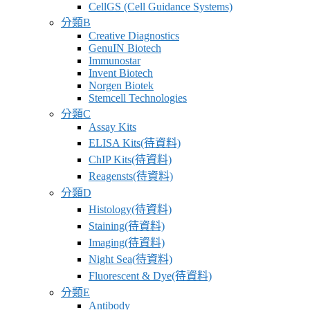
CellGS (Cell Guidance Systems)
分類B
Creative Diagnostics
GenuIN Biotech
Immunostar
Invent Biotech
Norgen Biotek
Stemcell Technologies
分類C
Assay Kits
ELISA Kits(待資料)
ChIP Kits(待資料)
Reagensts(待資料)
分類D
Histology(待資料)
Staining(待資料)
Imaging(待資料)
Night Sea(待資料)
Fluorescent & Dye(待資料)
分類E
Antibody