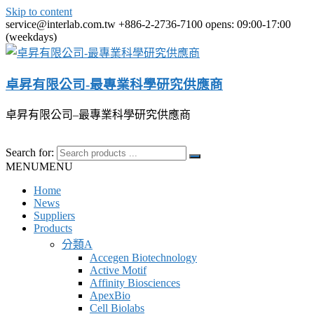
Skip to content
service@interlab.com.tw
+886-2-2736-7100
opens: 09:00-17:00
(weekdays)
卓昇有限公司-最專業科學研究供應商
卓昇有限公司–最專業科學研究供應商
Search for:
MENU
MENU
Home
News
Suppliers
Products
分類A
Accegen Biotechnology
Active Motif
Affinity Biosciences
ApexBio
Cell Biolabs