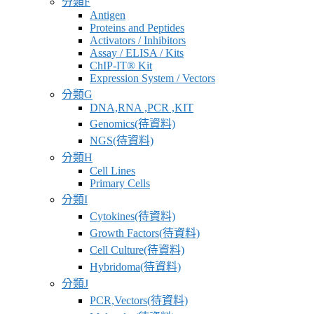
分類F
應
Antigen
商
Proteins and Peptides
Activators / Inhibitors
Assay / ELISA / Kits
ChIP-IT® Kit
Expression System / Vectors
分類G
DNA,RNA ,PCR ,KIT
Genomics(待資料)
NGS(待資料)
分類H
Cell Lines
Primary Cells
分類I
Cytokines(待資料)
Growth Factors(待資料)
Cell Culture(待資料)
Hybridoma(待資料)
分類J
PCR,Vectors(待資料)