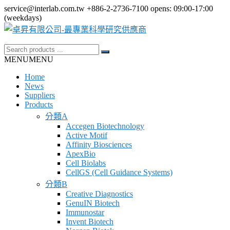
Skip
service@interlab.com.tw
+886-2-2736-7100
opens: 09:00-17:00
to
(weekdays)
content
Search
卓
for:
MENU
MENU
昇
Home
有
News
限
Suppliers
Products
公
分類A
司-
Accegen Biotechnology
最
Active Motif
Affinity Biosciences
專
ApexBio
業
Cell Biolabs
CellGS (Cell Guidance Systems)
科
分類B
學
Creative Diagnostics
GenuIN Biotech
研
Immunostar
究
Invent Biotech