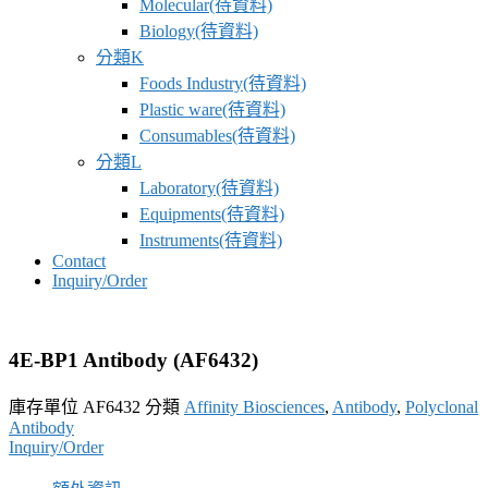
Molecular(待資料)
Biology(待資料)
分類K
Foods Industry(待資料)
Plastic ware(待資料)
Consumables(待資料)
分類L
Laboratory(待資料)
Equipments(待資料)
Instruments(待資料)
Contact
Inquiry/Order
4E-BP1 Antibody (AF6432)
庫存單位
AF6432
分類
Affinity Biosciences
,
Antibody
,
Polyclonal
Antibody
Inquiry/Order