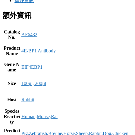
額外資訊
額外資訊
Catalog
AF6432
No.
Product
4E-BP1 Antibody
Name
Gene N
EIF4EBP1
ame
Size
100µl, 200µl
Host
Rabbit
Species
Reactivi
Human,Mouse,Rat
ty
Predicti
Pig,Zebrafish,Bovine,Horse,Sheep,Rabbit,Dog,Chicken