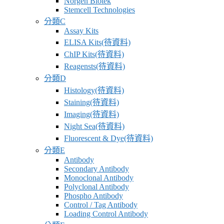
Norgen Biotek
供
Stemcell Technologies
應
分類C
商
Assay Kits
ELISA Kits(待資料)
卓
ChIP Kits(待資料)
昇
Reagensts(待資料)
有
分類D
限
Histology(待資料)
公
Staining(待資料)
司
Imaging(待資料)
–
Night Sea(待資料)
最
Fluorescent & Dye(待資料)
專
分類E
業
Antibody
科
Secondary Antibody
Monoclonal Antibody
學
Polyclonal Antibody
研
Phospho Antibody
究
Control / Tag Antibody
Loading Control Antibody
供