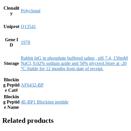
Clonalit
Polyclonal
y
Uniprot
Q13541
Gene I
1978
D
Rabbit IgG in phosphate buffered saline , pH 7.4, 150mM
Storage
NaCl, 0.02% sodium azide and 50% glycerol.Store at -20
°C.Stable for 12 months from date of receipt.
Blockin
g Peptid
AF6432-BP
e Cat#
Blockin
g Peptid
4E-BP1 Blocking peptide
e Name
Related products