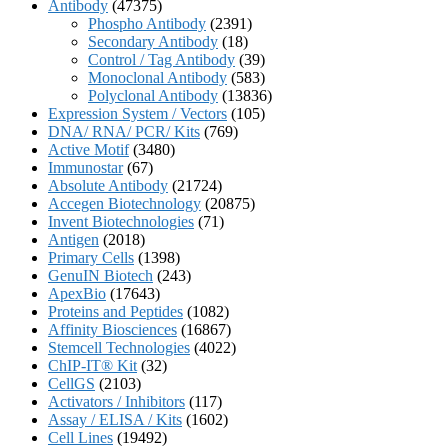
Antibody
(47375)
Phospho Antibody
(2391)
Secondary Antibody
(18)
Control / Tag Antibody
(39)
Monoclonal Antibody
(583)
Polyclonal Antibody
(13836)
Expression System / Vectors
(105)
DNA/ RNA/ PCR/ Kits
(769)
Active Motif
(3480)
Immunostar
(67)
Absolute Antibody
(21724)
Accegen Biotechnology
(20875)
Invent Biotechnologies
(71)
Antigen
(2018)
Primary Cells
(1398)
GenuIN Biotech
(243)
ApexBio
(17643)
Proteins and Peptides
(1082)
Affinity Biosciences
(16867)
Stemcell Technologies
(4022)
ChIP-IT® Kit
(32)
CellGS
(2103)
Activators / Inhibitors
(117)
Assay / ELISA / Kits
(1602)
Cell Lines
(19492)