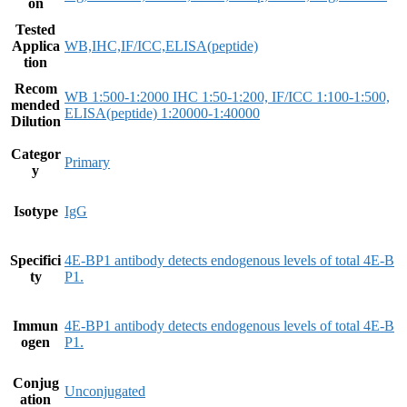
on
Tested
Applica
WB,IHC,IF/ICC,ELISA(peptide)
tion
Recom
WB 1:500-1:2000 IHC 1:50-1:200, IF/ICC 1:100-1:500,
mended
ELISA(peptide) 1:20000-1:40000
Dilution
Categor
Primary
y
Isotype
IgG
Specifici
4E-BP1 antibody detects endogenous levels of total 4E-B
ty
P1.
Immun
4E-BP1 antibody detects endogenous levels of total 4E-B
ogen
P1.
Conjug
Unconjugated
ation