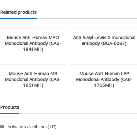
業
Related products
科
學
研
究
Mouse Anti-Human MPO
Anti-Sialyl Lewis X monoclonal
Monoclonal Antibody (CAB-
antibody (BGA-0087)
供
1841MH)
應
商
Mouse Anti-Human MB
Mouse Anti-Human LEP
Monoclonal Antibody (CAB-
Monoclonal Antibody (CAB-
1651MH)
1765MH)
Products
Activators / Inhibitors
(117)