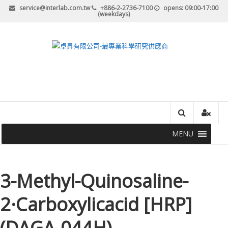
Skip
service@interlab.com.tw
+886-2-2736-7100
opens: 09:00-17:00
(weekdays)
to
content
卓
昇
有
限
公
MENU
司-
最
3-Methyl-Quinosaline-
專
2·Carboxylicacid [HRP]
業
(DAGA-044H)
科