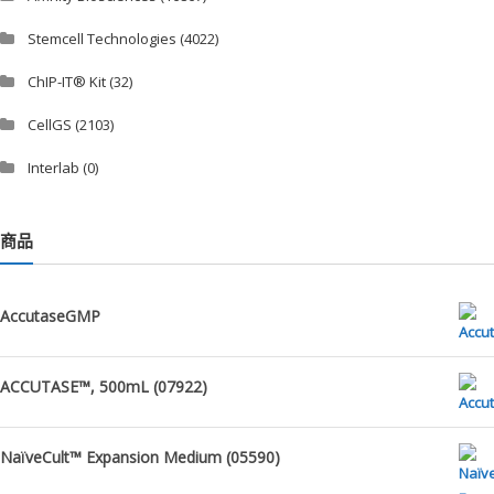
Stemcell Technologies
(4022)
ChIP-IT® Kit
(32)
CellGS
(2103)
Interlab
(0)
商品
AccutaseGMP
ACCUTASE™, 500mL (07922)
NaïveCult™ Expansion Medium (05590)