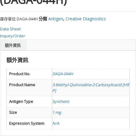
學
研
分類
Antigen
,
Creative Diagnostics
庫存單位
DAGA-044H
究
Data Sheet
Inquiry/Order
供
額外資訊
應
額外資訊
商
卓
Product No.
DAGA-044H
昇
Product Name
3-Methyl-Quinosaline-2·Carboxylicacid [HR
有
P]
限
Antigen Type
Synthetic
公
司
Size
1 mg
–
Expression System
N/A
最
專