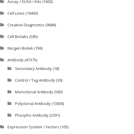
Assay / ELISA / Kits
(1602)
Cell Lines
(19492)
Creative Diagnostics
(9686)
Cell Biolabs
(585)
Norgen Biotek
(769)
Antibody
(47375)
Secondary Antibody
(18)
Control / Tag Antibody
(39)
Monoclonal Antibody
(583)
Polyclonal Antibody
(13836)
Phospho Antibody
(2391)
Expression System / Vectors
(105)