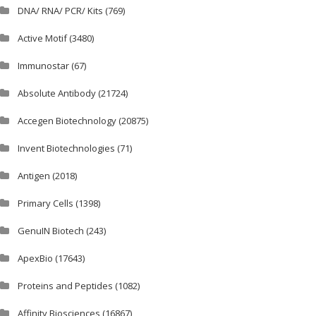
DNA/ RNA/ PCR/ Kits
(769)
Active Motif
(3480)
Immunostar
(67)
Absolute Antibody
(21724)
Accegen Biotechnology
(20875)
Invent Biotechnologies
(71)
Antigen
(2018)
Primary Cells
(1398)
GenuIN Biotech
(243)
ApexBio
(17643)
Proteins and Peptides
(1082)
Affinity Biosciences
(16867)