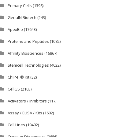
Primary Cells
(1398)
GenuIN Biotech
(243)
ApexBio
(17643)
Proteins and Peptides
(1082)
Affinity Biosciences
(16867)
Stemcell Technologies
(4022)
ChIP-IT® Kit
(32)
CellGS
(2103)
Activators / Inhibitors
(117)
Assay / ELISA / Kits
(1602)
Cell Lines
(19492)
Creative Diagnostics
(9686)