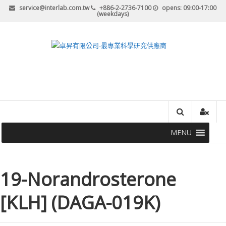
Skip
service@interlab.com.tw
+886-2-2736-7100
opens: 09:00-17:00
(weekdays)
to
content
卓
昇
有
限
公
MENU
司-
最
19-Norandrosterone
專
[KLH] (DAGA-019K)
業
科