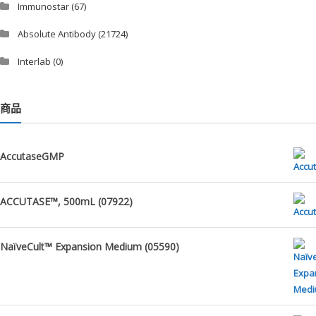
Immunostar
(67)
Absolute Antibody
(21724)
Interlab
(0)
商品
AccutaseGMP
ACCUTASE™, 500mL (07922)
NaïveCult™ Expansion Medium (05590)