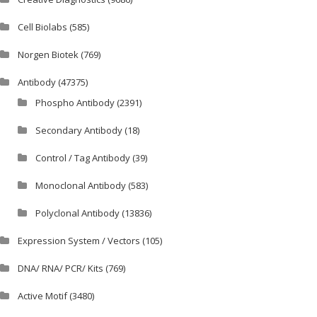
Cell Biolabs
(585)
Norgen Biotek
(769)
Antibody
(47375)
Phospho Antibody
(2391)
Secondary Antibody
(18)
Control / Tag Antibody
(39)
Monoclonal Antibody
(583)
Polyclonal Antibody
(13836)
Expression System / Vectors
(105)
DNA/ RNA/ PCR/ Kits
(769)
Active Motif
(3480)