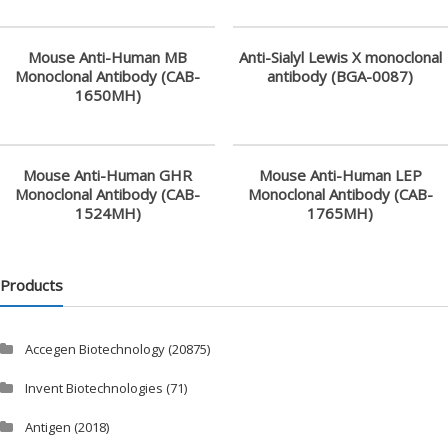
業
科
Mouse Anti-Human MB
Anti-Sialyl Lewis X monoclonal
學
Monoclonal Antibody (CAB-
antibody (BGA-0087)
研
1650MH)
究
供
應
Mouse Anti-Human GHR
Mouse Anti-Human LEP
Monoclonal Antibody (CAB-
Monoclonal Antibody (CAB-
商
1524MH)
1765MH)
Products
Accegen Biotechnology
(20875)
Invent Biotechnologies
(71)
Antigen
(2018)