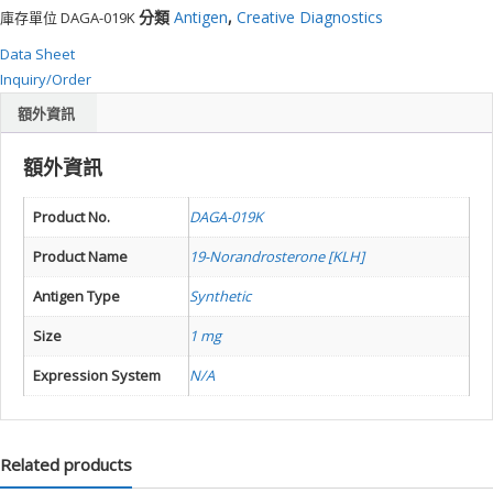
分類
Antigen
,
Creative Diagnostics
庫存單位
DAGA-019K
學
Data Sheet
研
Inquiry/Order
究
額外資訊
供
額外資訊
應
Product No.
DAGA-019K
商
Product Name
19-Norandrosterone [KLH]
卓
昇
Antigen Type
Synthetic
有
Size
1 mg
限
公
Expression System
N/A
司
–
最
Related products
專