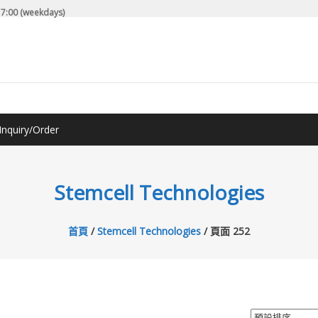
7:00 (weekdays)
Inquiry/Order
Stemcell Technologies
首頁
/
Stemcell Technologies
/ 頁面 252