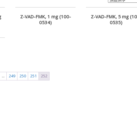
g
Z-VAD-FMK, 1 mg (100-
Z-VAD-FMK, 5 mg (10
0534)
0535)
...
249
250
251
252