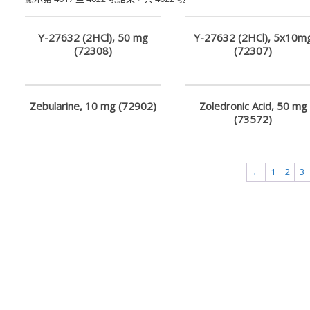
研
究
Y-27632 (2HCl), 50 mg
Y-27632 (2HCl), 5x10m
(72308)
(72307)
供
應
Zebularine, 10 mg (72902)
Zoledronic Acid, 50 mg
商
(73572)
卓
昇
有
←
1
2
3
限
公
司
–
最
專
業
科