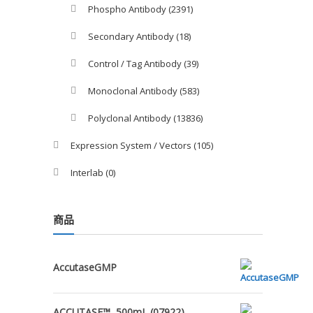
Phospho Antibody
(2391)
Secondary Antibody
(18)
Control / Tag Antibody
(39)
Monoclonal Antibody
(583)
Polyclonal Antibody
(13836)
Expression System / Vectors
(105)
Interlab
(0)
商品
AccutaseGMP
ACCUTASE™, 500mL (07922)