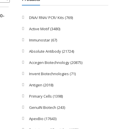
0-
DNA/ RNA/ PCR/ Kits
(769)
Active Motif
(3480)
Immunostar
(67)
Absolute Antibody
(21724)
Accegen Biotechnology
(20875)
Invent Biotechnologies
(71)
Antigen
(2018)
Primary Cells
(1398)
GenuIN Biotech
(243)
ApexBio
(17643)