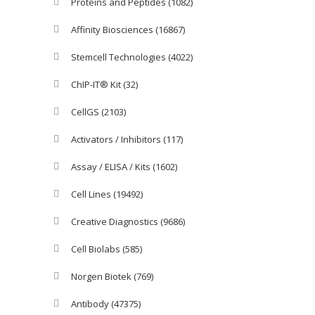
Proteins and Peptides
(1082)
Affinity Biosciences
(16867)
Stemcell Technologies
(4022)
ChIP-IT® Kit
(32)
CellGS
(2103)
Activators / Inhibitors
(117)
Assay / ELISA / Kits
(1602)
Cell Lines
(19492)
Creative Diagnostics
(9686)
Cell Biolabs
(585)
Norgen Biotek
(769)
Antibody
(47375)