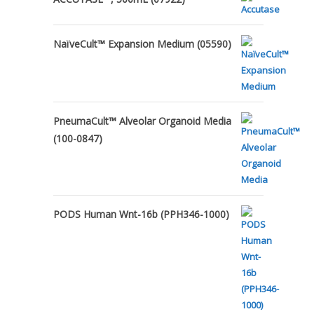
NaïveCult™ Expansion Medium (05590)
PneumaCult™ Alveolar Organoid Media
(100-0847)
PODS Human Wnt-16b (PPH346-1000)