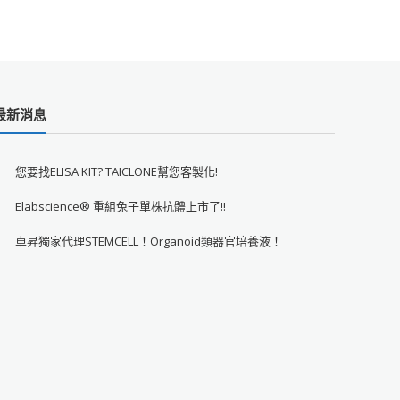
最新消息
您要找ELISA KIT? TAICLONE幫您客製化!
Elabscience® 重組兔子單株抗體上市了!!
卓昇獨家代理STEMCELL！Organoid類器官培養液！