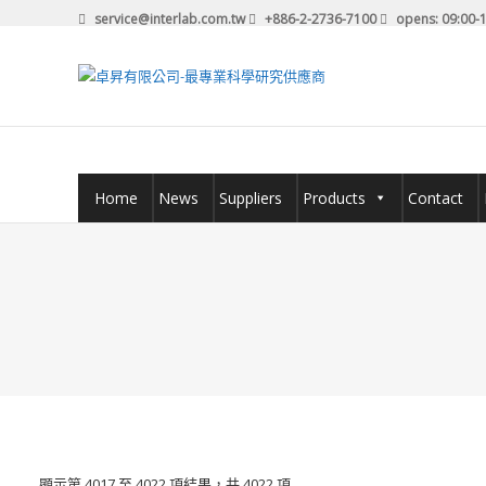
Skip
service@interlab.com.tw
+886-2-2736-7100
opens: 09:00-1
to
content
卓
昇
有
限
Home
News
Suppliers
Products
Contact
公
司-
最
專
業
科
學
顯示第 4017 至 4022 項結果，共 4022 項