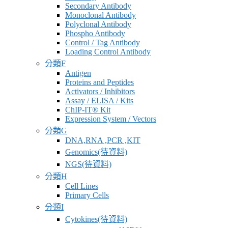
Secondary Antibody
Monoclonal Antibody
Polyclonal Antibody
Phospho Antibody
Control / Tag Antibody
Loading Control Antibody
分類F
Antigen
Proteins and Peptides
Activators / Inhibitors
Assay / ELISA / Kits
ChIP-IT® Kit
Expression System / Vectors
分類G
DNA,RNA ,PCR ,KIT
Genomics(待資料)
NGS(待資料)
分類H
Cell Lines
Primary Cells
分類I
Cytokines(待資料)