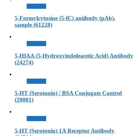
查看內容
5-Formylcytosine (5-fC) antibody (pAb),
sample (61228)
查看內容
5-HIAA (5-Hydroxyindoleacetic Acid) Antibody
(24274)
查看內容
5-HT (Serotonin) / BSA Conjugate Control
(20081)
查看內容
5-HT (Serotonin) 1A Receptor Antibody