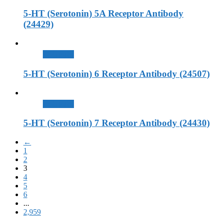
5-HT (Serotonin) 5A Receptor Antibody
(24429)
查看內容
5-HT (Serotonin) 6 Receptor Antibody (24507)
查看內容
5-HT (Serotonin) 7 Receptor Antibody (24430)
←
1
2
3
4
5
6
...
2,959