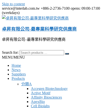
Skip to content
service@interlab.com.tw
+886-2-2736-7100
opens: 09:00-17:00
(weekdays)
卓昇有限公司-最專業科學研究供應商
卓昇有限公司–最專業科學研究供應商
Search for:
MENU
MENU
Home
News
Suppliers
Products
分類A
Accegen Biotechnology
Active Motif
Affinity Biosciences
ApexBio
Cell Biolabs