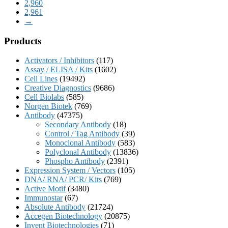
2,960
2,961
→
Products
Activators / Inhibitors
(117)
Assay / ELISA / Kits
(1602)
Cell Lines
(19492)
Creative Diagnostics
(9686)
Cell Biolabs
(585)
Norgen Biotek
(769)
Antibody
(47375)
Secondary Antibody
(18)
Control / Tag Antibody
(39)
Monoclonal Antibody
(583)
Polyclonal Antibody
(13836)
Phospho Antibody
(2391)
Expression System / Vectors
(105)
DNA/ RNA/ PCR/ Kits
(769)
Active Motif
(3480)
Immunostar
(67)
Absolute Antibody
(21724)
Accegen Biotechnology
(20875)
Invent Biotechnologies
(71)