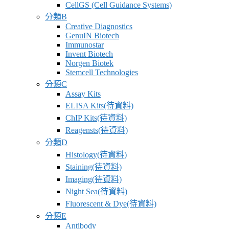
CellGS (Cell Guidance Systems)
分類B
Creative Diagnostics
GenuIN Biotech
Immunostar
Invent Biotech
Norgen Biotek
Stemcell Technologies
分類C
Assay Kits
ELISA Kits(待資料)
ChIP Kits(待資料)
Reagensts(待資料)
分類D
Histology(待資料)
Staining(待資料)
Imaging(待資料)
Night Sea(待資料)
Fluorescent & Dye(待資料)
分類E
Antibody