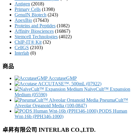
Antigen
(2018)
Primary Cells
(1398)
GenuIN Biotech
(243)
ApexBio
(17643)
Proteins and Peptides
(1082)
Affinity Biosciences
(16867)
Stemcell Technologies
(4022)
ChIP-IT® Kit
(32)
CellGS
(2103)
Interlab
(0)
商品
AccutaseGMP
ACCUTASE™, 500mL (07922)
NaïveCult™ Expansion
Medium (05590)
PneumaCult™
Alveolar Organoid Media (100-0847)
PODS Human
Wnt-16b (PPH346-1000)
卓昇有限公司 INTERLAB CO.,LTD.