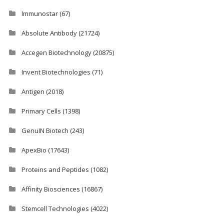
Immunostar
(67)
Absolute Antibody
(21724)
Accegen Biotechnology
(20875)
Invent Biotechnologies
(71)
Antigen
(2018)
Primary Cells
(1398)
GenuIN Biotech
(243)
ApexBio
(17643)
Proteins and Peptides
(1082)
Affinity Biosciences
(16867)
Stemcell Technologies
(4022)