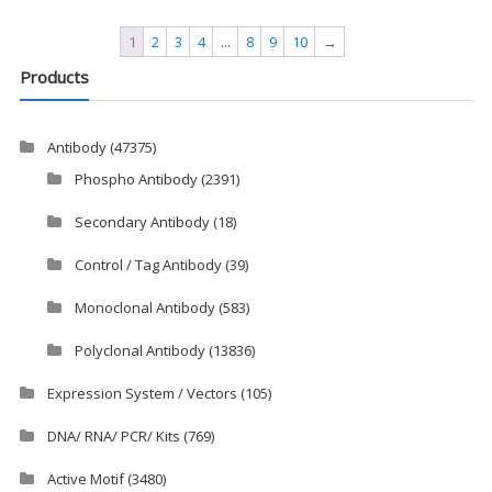
1
2
3
4
...
8
9
10
→
Products
Antibody
(47375)
Phospho Antibody
(2391)
Secondary Antibody
(18)
Control / Tag Antibody
(39)
Monoclonal Antibody
(583)
Polyclonal Antibody
(13836)
Expression System / Vectors
(105)
DNA/ RNA/ PCR/ Kits
(769)
Active Motif
(3480)