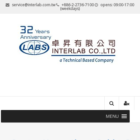
Skip
service@interlab.com.tw
+886-2-2736-7100
opens: 09:00-17:00
(weekdays)
to
content
卓
昇
有
限
公
MENU
司-
最