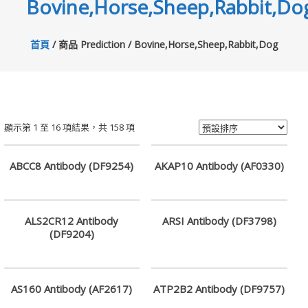
Bovine,Horse,Sheep,Rabbit,Do
專
業
首頁
/ 商品 Prediction / Bovine,Horse,Sheep,Rabbit,Dog
科
學
研
顯示第 1 至 16 項結果，共 158 項
究
供
ABCC8 Antibody (DF9254)
AKAP10 Antibody (AF0330)
應
商
ALS2CR12 Antibody
ARSI Antibody (DF3798)
(DF9204)
卓
昇
有
AS160 Antibody (AF2617)
ATP2B2 Antibody (DF9757)
限