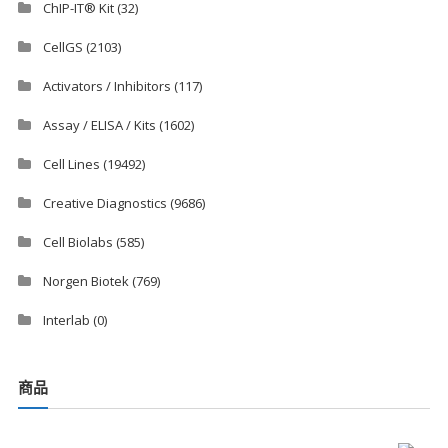
ChIP-IT® Kit
(32)
CellGS
(2103)
Activators / Inhibitors
(117)
Assay / ELISA / Kits
(1602)
Cell Lines
(19492)
Creative Diagnostics
(9686)
Cell Biolabs
(585)
Norgen Biotek
(769)
Interlab
(0)
商品