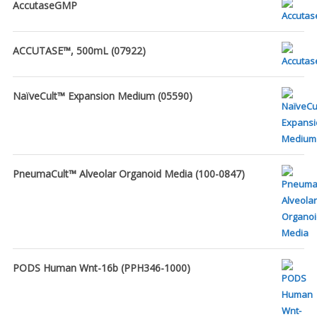
AccutaseGMP
ACCUTASE™, 500mL (07922)
NaïveCult™ Expansion Medium (05590)
PneumaCult™ Alveolar Organoid Media (100-0847)
PODS Human Wnt-16b (PPH346-1000)