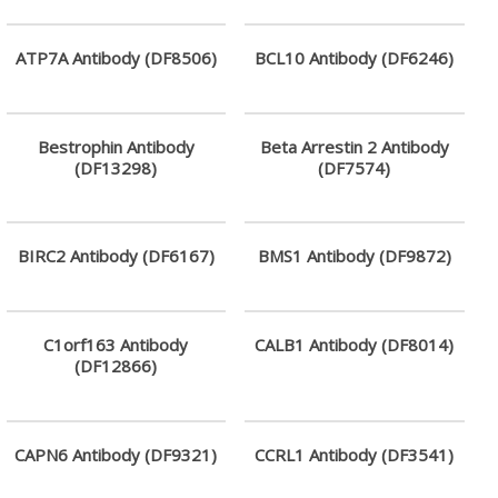
公
司
ATP7A Antibody (DF8506)
BCL10 Antibody (DF6246)
–
最
專
業
Bestrophin Antibody
Beta Arrestin 2 Antibody
(DF13298)
(DF7574)
科
學
研
究
BIRC2 Antibody (DF6167)
BMS1 Antibody (DF9872)
供
應
商
C1orf163 Antibody
CALB1 Antibody (DF8014)
(DF12866)
CAPN6 Antibody (DF9321)
CCRL1 Antibody (DF3541)