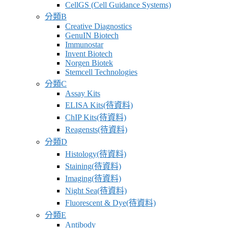
CellGS (Cell Guidance Systems)
分類B
Creative Diagnostics
GenuIN Biotech
Immunostar
Invent Biotech
Norgen Biotek
Stemcell Technologies
分類C
Assay Kits
ELISA Kits(待資料)
ChIP Kits(待資料)
Reagensts(待資料)
分類D
Histology(待資料)
Staining(待資料)
Imaging(待資料)
Night Sea(待資料)
Fluorescent & Dye(待資料)
分類E
Antibody