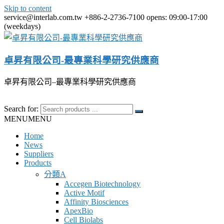
Skip to content
service@interlab.com.tw
+886-2-2736-7100
opens: 09:00-17:00
(weekdays)
卓昇有限公司-最專業科學研究供應商
卓昇有限公司–最專業科學研究供應商
Search for:
MENU
MENU
Home
News
Suppliers
Products
分類A
Accegen Biotechnology
Active Motif
Affinity Biosciences
ApexBio
Cell Biolabs