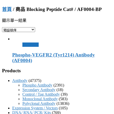
首頁
/ 商品 Blocking Peptide Cat# / AF0004-BP
顯示單一結果
查看內容
Phospho-VEGFR2 (Tyr1214) Antibody
(AF0004)
Products
Antibody
(47375)
Phospho Antibody
(2391)
Secondary Antibody
(18)
Control / Tag Antibody
(39)
Monoclonal Antibody
(583)
Polyclonal Antibody
(13836)
Expression System / Vectors
(105)
DNA/ RNA/ PCR/ Kits
(769)