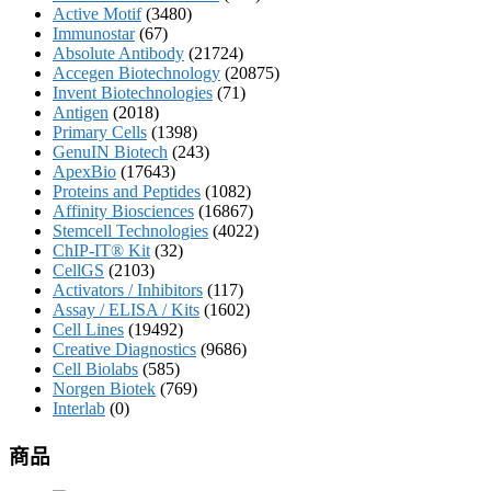
Active Motif
(3480)
Immunostar
(67)
Absolute Antibody
(21724)
Accegen Biotechnology
(20875)
Invent Biotechnologies
(71)
Antigen
(2018)
Primary Cells
(1398)
GenuIN Biotech
(243)
ApexBio
(17643)
Proteins and Peptides
(1082)
Affinity Biosciences
(16867)
Stemcell Technologies
(4022)
ChIP-IT® Kit
(32)
CellGS
(2103)
Activators / Inhibitors
(117)
Assay / ELISA / Kits
(1602)
Cell Lines
(19492)
Creative Diagnostics
(9686)
Cell Biolabs
(585)
Norgen Biotek
(769)
Interlab
(0)
商品