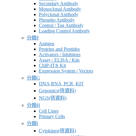
Secondary Antibody
Monoclonal Antibody
Polyclonal Antibody
Phospho Antibody
Control / Tag Antibody
Loading Control Antibody
分類F
Antigen
Proteins and Peptides
Activators / Inhibitors
Assay / ELISA / Kits
ChIP-IT® Kit
Expression System / Vectors
分類G
DNA,RNA ,PCR ,KIT
Genomics(待資料)
NGS(待資料)
分類H
Cell Lines
Primary Cells
分類I
Cytokines(待資料)