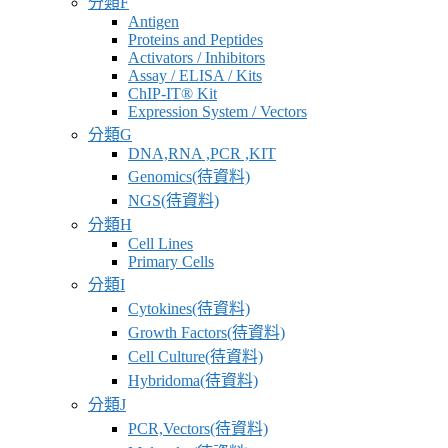
分類F
應
Antigen
商
Proteins and Peptides
Activators / Inhibitors
Assay / ELISA / Kits
ChIP-IT® Kit
Expression System / Vectors
分類G
DNA,RNA ,PCR ,KIT
Genomics(待資料)
NGS(待資料)
分類H
Cell Lines
Primary Cells
分類I
Cytokines(待資料)
Growth Factors(待資料)
Cell Culture(待資料)
Hybridoma(待資料)
分類J
PCR,Vectors(待資料)