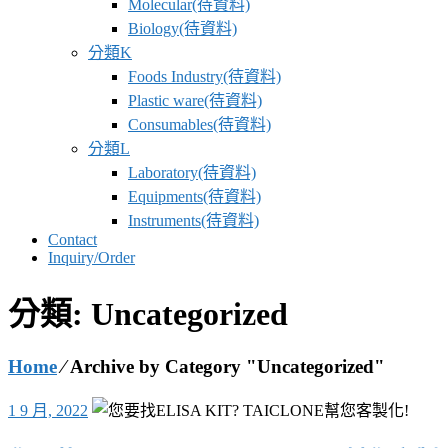
Molecular(待資料)
Biology(待資料)
分類K
Foods Industry(待資料)
Plastic ware(待資料)
Consumables(待資料)
分類L
Laboratory(待資料)
Equipments(待資料)
Instruments(待資料)
Contact
Inquiry/Order
分類:
Uncategorized
Home
⁄
Archive by Category "Uncategorized"
1 9 月, 2022