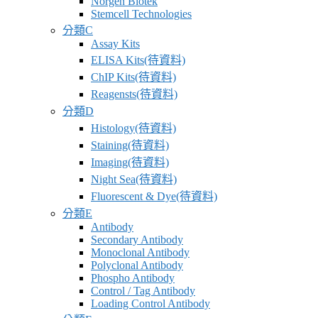
Norgen Biotek
供
Stemcell Technologies
應
分類C
商
Assay Kits
ELISA Kits(待資料)
卓
ChIP Kits(待資料)
昇
Reagensts(待資料)
有
分類D
限
Histology(待資料)
公
Staining(待資料)
司
Imaging(待資料)
–
Night Sea(待資料)
最
Fluorescent & Dye(待資料)
專
分類E
業
Antibody
科
Secondary Antibody
Monoclonal Antibody
學
Polyclonal Antibody
研
Phospho Antibody
究
Control / Tag Antibody
Loading Control Antibody
供