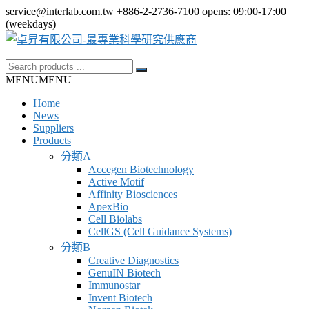
Skip
service@interlab.com.tw
+886-2-2736-7100
opens: 09:00-17:00
to
(weekdays)
content
Search
卓
for:
MENU
MENU
昇
Home
有
News
限
Suppliers
Products
公
分類A
司-
Accegen Biotechnology
最
Active Motif
Affinity Biosciences
專
ApexBio
業
Cell Biolabs
CellGS (Cell Guidance Systems)
科
分類B
學
Creative Diagnostics
GenuIN Biotech
研
Immunostar
究
Invent Biotech