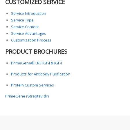
CUSTOMIZED SERVICE
Service Introduction
Service Type
Service Content
Service Advantages
Customization Process
PRODUCT BROCHURES
PrimeGene® LR3 IGF-I & IGF-I
Products for Antibody Purification
Protein Custom Services
PrimeGene rStreptavidin