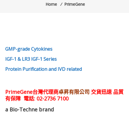
Home
⁄
PrimeGene
專
業
科
學
研
GMP-grade Cytokines
究
IGF-1 & LR3 IGF-1 Series
供
Protein Purification and IVD related
應
商
PrimeGene台灣代理商
卓昇有限公司
交貨迅速 品質
有保障 電話: 02-2736 7100
卓
昇
a Bio-Techne brand
有
限