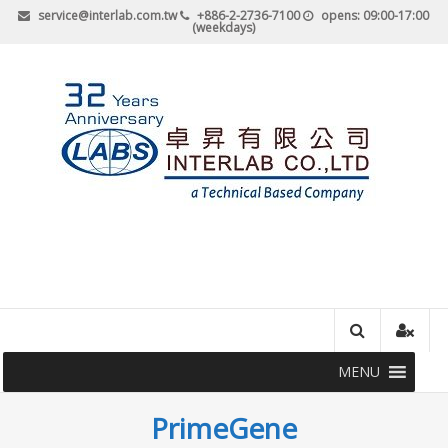
Skip
service@interlab.com.tw
+886-2-2736-7100
opens: 09:00-17:00
(weekdays)
to
content
卓
昇
有
限
公
MENU
司-
PrimeGene
最