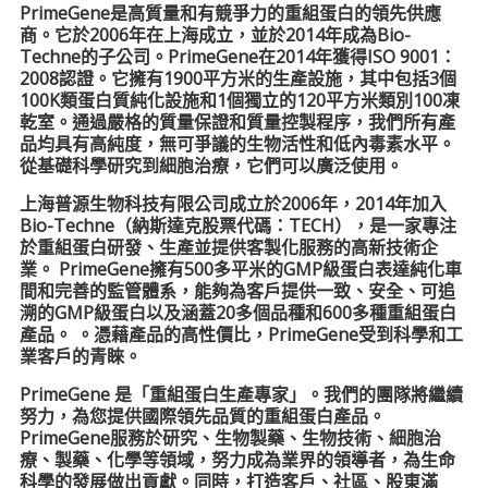
公
PrimeGene是高質量和有競爭力的重組蛋白的領先供應
司
商。它於2006年在上海成立，並於2014年成為Bio-
Techne的子公司。PrimeGene在2014年獲得ISO 9001：
–
2008認證。它擁有1900平方米的生產設施，其中包括3個
最
100K類蛋白質純化設施和1個獨立的120平方米類別100凍
專
乾室。通過嚴格的質量保證和質量控製程序，我們所有產
業
品均具有高純度，無可爭議的生物活性和低內毒素水平。
從基礎科學研究到細胞治療，它們可以廣泛使用。
科
學
上海普源生物科技有限公司成立於2006年，2014年加入
研
Bio-Techne（納斯達克股票代碼：TECH），是一家專注
於重組蛋白研發、生產並提供客製化服務的高新技術企
究
業。 PrimeGene擁有500多平米的GMP級蛋白表達純化車
供
間和完善的監管體系，能夠為客戶提供一致、安全、可追
應
溯的GMP級蛋白以及涵蓋20多個品種和600多種重組蛋白
商
產品。 。憑藉產品的高性價比，PrimeGene受到科學和工
業客戶的青睞。
PrimeGene 是「重組蛋白生產專家」。我們的團隊將繼續
努力，為您提供國際領先品質的重組蛋白產品。
PrimeGene服務於研究、生物製藥、生物技術、細胞治
療、製藥、化學等領域，努力成為業界的領導者，為生命
科學的發展做出貢獻。同時，打造客戶、社區、股東滿